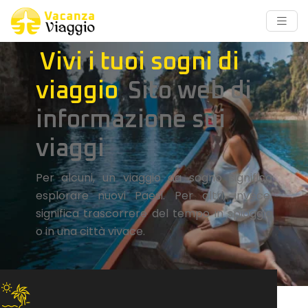
Vivi i tuoi sogni di
viaggio
Sito web di
informazione sui
viaggi
Per alcuni, un viaggio da sogno significa
esplorare nuovi Paesi. Per altri, invece,
significa trascorrere del tempo in spiaggia
o in una città vivace.